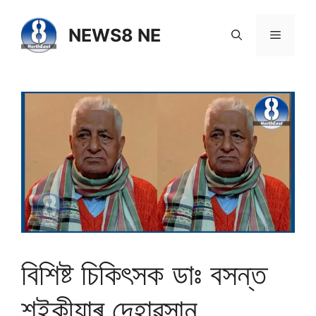
NEWS8 NE
বিশিষ্ট চিকিৎসক ডাঃ বসন্ত
শইকীয়াৰ দেহাৱসান…