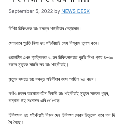
September 5, 2022
by
NEWS DESK
বিশিষ্ট চিকিৎসক ডাঃ বসন্ত শইকীয়াৰ দেহাৱসান ৷
সোমবাৰে পুৱতি নিশা ডাঃ শইকীয়াই শেষ নিশ্বাস ত্যাগ কৰে।
গুৱাহাটীৰ এখন ব্যক্তিগত খণ্ডৰ চিকিৎসালয়ত পুৱতি নিশা প্ৰায় ৪-৩০
বজাত মৃত্যুক সাৱতি লয় ডাঃ শইকীয়াই।
মৃত্যুৰ সময়ত ডাঃ বসন্ত শইকীয়াৰ বয়স আছিল ৯৫ বছৰ।
নগাঁও চহৰৰ আমোলাপট্টিৰ নিবাসী ডাঃ শইকীয়াই মৃত্যুৰ সময়ত পুত্ৰ,
কন্যাক ইহ সংসাৰত এৰি থৈ গৈছে৷
চিকিৎসক ডাঃ শইকীয়াই নিজৰ দেহ চিকিৎসা সেৱাৰ উত্তৰণ বাবে দান দি
থৈ গৈছে ৷