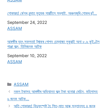
শোকাৱহ! ৰে’লৰ খুন্দাত মৃত্যুক সাৱটিলে সভ্যাই, অঞ্চলজুৰি শোকৰ ছাঁ…
Date
September 24, 2022
In relation to
ASSAM
আৰক্ষীৰ বৃহৎ সফলতা! ট্ৰাকৰ গোপন চেম্বাৰত লুকুৱাই অনা ৮.৬ কুইণ্টল
গাঞ্জা জব্দ, তিনিজনক আটক
Date
September 10, 2022
In relation to
ASSAM
ASSAM
নকল টকাসহ আৰক্ষীৰ অভিযানত জব্দ টকা বনোৱা মেচিন, মহিলাসহ
৬ জনক আটক…
অতি শোকাৱহ! বিদ্যুৎস্পৃষ্ট হৈ পিতৃ-মাতৃ আৰু সন্তানসহ ৪ জনৰ