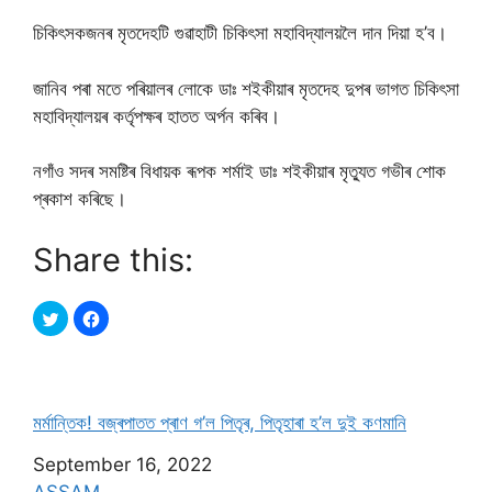
চিকিৎসকজনৰ মৃতদেহটি গুৱাহাটী চিকিৎসা মহাবিদ্যালয়লৈ দান দিয়া হ’ব।
জানিব পৰা মতে পৰিয়ালৰ লোকে ডাঃ শইকীয়াৰ মৃতদেহ দুপৰ ভাগত চিকিৎসা
মহাবিদ্যালয়ৰ কৰ্তৃপক্ষৰ হাতত অৰ্পন কৰিব।
নগাঁও সদৰ সমষ্টিৰ বিধায়ক ৰূপক শৰ্মাই ডাঃ শইকীয়াৰ মৃত্যুত গভীৰ শোক
প্ৰকাশ কৰিছে।
Share this:
মৰ্মান্তিক! বজ্ৰপাতত প্ৰাণ গ’ল পিতৃৰ, পিতৃহাৰা হ’ল দুই কণমানি
Date
September 16, 2022
In relation to
ASSAM