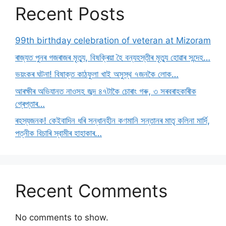
Recent Posts
99th birthday celebration of veteran at Mizoram
ৰাজ্যত পুনৰ গজৰাজৰ মৃত্যু, বিষক্ৰিয়া হৈ বন্যহস্তীৰ মৃত্যু হোৱাৰ সন্দেহ…
ভয়ংকৰ ঘটনা! বিষাক্ত কাঠফুলা খাই অসুস্থ ৭জনকৈ লোক…
আৰক্ষীৰ অভিযানত নাওসহ জব্দ ৪৭টাকৈ চোৰাং গৰু, ৩ সৰবৰাহকাৰীক
গ্ৰেপ্তাৰ…
ৰহস্যজনক! কেইবাদিন ধৰি সন্ধানহীন কণমানি সন্তানৰ মাতৃ কলিনা মাৰ্দি,
পত্নীক বিচাৰি স্বামীৰ হাহাকাৰ…
Recent Comments
No comments to show.