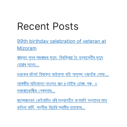
Recent Posts
99th birthday celebration of veteran at
Mizoram
ৰাজ্যত পুনৰ গজৰাজৰ মৃত্যু, বিষক্ৰিয়া হৈ বন্যহস্তীৰ মৃত্যু
হোৱাৰ সন্দেহ…
ভয়ংকৰ ঘটনা! বিষাক্ত কাঠফুলা খাই অসুস্থ ৭জনকৈ লোক…
আৰক্ষীৰ অভিযানত নাওসহ জব্দ ৪৭টাকৈ চোৰাং গৰু, ৩
সৰবৰাহকাৰীক গ্ৰেপ্তাৰ…
ৰহস্যজনক! কেইবাদিন ধৰি সন্ধানহীন কণমানি সন্তানৰ মাতৃ
কলিনা মাৰ্দি, পত্নীক বিচাৰি স্বামীৰ হাহাকাৰ…