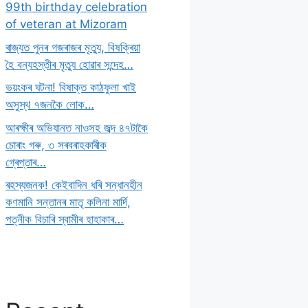
99th birthday celebration
of veteran at Mizoram
ৰাজ্যত পুনৰ গজৰাজৰ মৃত্যু, বিষক্ৰিয়া
হৈ বন্যহস্তীৰ মৃত্যু হোৱাৰ সন্দেহ…
ভয়ংকৰ ঘটনা! বিষাক্ত কাঠফুলা খাই
অসুস্থ ৭জনকৈ লোক…
আৰক্ষীৰ অভিযানত নাওসহ জব্দ ৪৭টাকৈ
চোৰাং গৰু, ৩ সৰবৰাহকাৰীক
গ্ৰেপ্তাৰ…
ৰহস্যজনক! কেইবাদিন ধৰি সন্ধানহীন
কণমানি সন্তানৰ মাতৃ কলিনা মাৰ্দি,
পত্নীক বিচাৰি স্বামীৰ হাহাকাৰ…