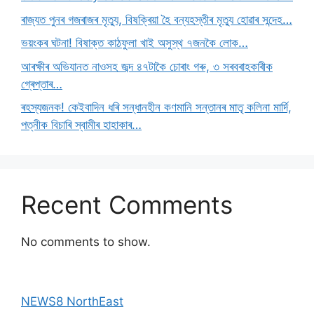
ৰাজ্যত পুনৰ গজৰাজৰ মৃত্যু, বিষক্ৰিয়া হৈ বন্যহস্তীৰ মৃত্যু হোৱাৰ সন্দেহ…
ভয়ংকৰ ঘটনা! বিষাক্ত কাঠফুলা খাই অসুস্থ ৭জনকৈ লোক…
আৰক্ষীৰ অভিযানত নাওসহ জব্দ ৪৭টাকৈ চোৰাং গৰু, ৩ সৰবৰাহকাৰীক
গ্ৰেপ্তাৰ…
ৰহস্যজনক! কেইবাদিন ধৰি সন্ধানহীন কণমানি সন্তানৰ মাতৃ কলিনা মাৰ্দি,
পত্নীক বিচাৰি স্বামীৰ হাহাকাৰ…
Recent Comments
No comments to show.
NEWS8 NorthEast