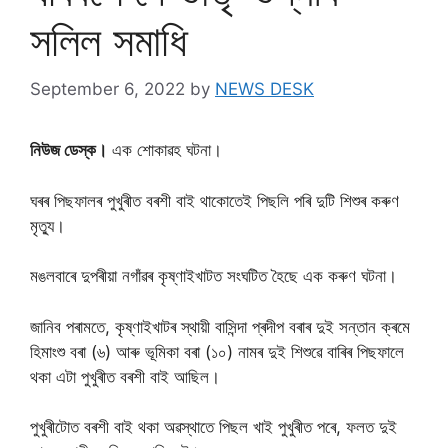
সলিল সমাধি
September 6, 2022
by
NEWS DESK
নিউজ ডেস্ক।
এক শােকাৱহ ঘটনা।
ঘৰৰ পিছফালৰ পুখুৰীত বৰশী বাই থাকোতেই পিছলি পৰি দুটি শিশুৰ কৰুণ
মৃত্যু।
মঙলবাৰে দুপৰীয়া নগাঁৱৰ কৃষ্ণাইখাটত সংঘটিত হৈছে এক কৰুণ ঘটনা।
জানিব পৰামতে, কৃষ্ণাইখাটৰ স্থায়ী বাসিন্দা প্ৰদীপ বৰাৰ দুই সন্তান ক্ৰমে
হিমাংশু বৰা (৬) আৰু ভূমিকা বৰা (১০) নামৰ দুই শিশুৱে বাৰিৰ পিছফালে
থকা এটা পুখুৰীত বৰশী বাই আছিল।
পুখুৰীটোত বৰশী বাই থকা অৱস্থাতে পিছল খাই পুখুৰীত পৰে, ফলত দুই