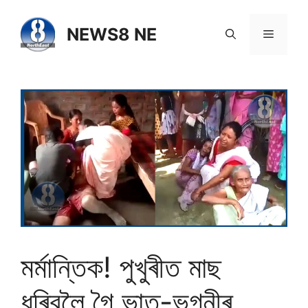
NEWS8 NE
মৰ্মান্তিক! পুখুৰীত মাছ
ধৰিবলৈ গৈ ভাতৃ-ভগ্নীৰ