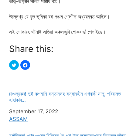
ভাতৃ-ভগ্নীৰ সলিল সমাধি ঘটে।
উল্লেখ্য যে মৃত ভূমিকা বৰা পঞ্চম শ্ৰেণীত অধ্যয়নৰত আছিল।
এই শোকাৱহ ঘটনাই এতিয়া অঞ্চলজুৰি শোকৰ ছাঁ পেলাইছে।
Share this:
চাঞ্চল্যকৰ! দুই কণমানি সন্তানসহ সন্ধানহীন এগৰাকী মাতৃ, পৰিয়ালত
হাহাকাৰ…
Date
September 17, 2022
In relation to
ASSAM
মৰ্মান্তিক! পথৰ ওপৰত বিচ্ছিন্ন হৈ পৰা উচ্চ ক্ষমতাসম্পন্ন বিদ্যুতৰ তাঁৰত