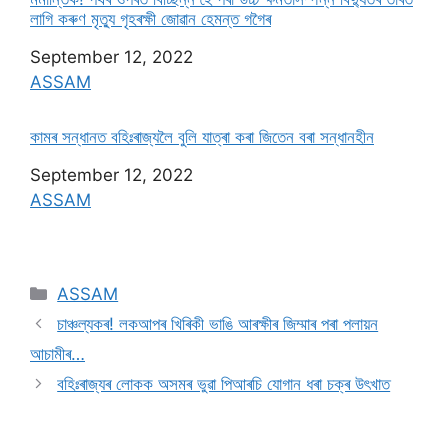
লাগি কৰুণ মৃত্যু গৃহৰক্ষী জােৱান হেমন্ত গগৈৰ
Date
September 12, 2022
In relation to
ASSAM
কামৰ সন্ধানত বহিঃৰাজ্যলৈ বুলি যাত্ৰা কৰা জিতেন বৰা সন্ধানহীন
Date
September 12, 2022
In relation to
ASSAM
ASSAM
চাঞ্চল্যকৰ! লকআপৰ খিৰিকী ভাঙি আৰক্ষীৰ জিম্মাৰ পৰা পলায়ন
আচামীৰ…
বহিঃৰাজ্যৰ লােকক অসমৰ ভুৱা পিআৰচি যােগান ধৰা চক্ৰ উৎখাত