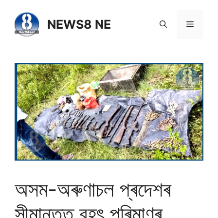
NEWS8 NE
অসম-অৰুণাচল প্ৰদেশৰ
সীমান্তত বৃহৎ পৰিমাণৰ