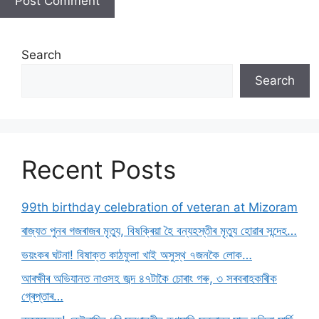
Search
Search
Recent Posts
99th birthday celebration of veteran at Mizoram
ৰাজ্যত পুনৰ গজৰাজৰ মৃত্যু, বিষক্ৰিয়া হৈ বন্যহস্তীৰ মৃত্যু হোৱাৰ সন্দেহ…
ভয়ংকৰ ঘটনা! বিষাক্ত কাঠফুলা খাই অসুস্থ ৭জনকৈ লোক…
আৰক্ষীৰ অভিযানত নাওসহ জব্দ ৪৭টাকৈ চোৰাং গৰু, ৩ সৰবৰাহকাৰীক
গ্ৰেপ্তাৰ…