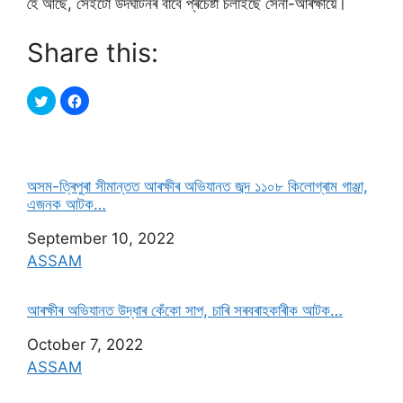
হৈ আছে, সেইটাে উদঘাটনৰ বাবে প্ৰচেষ্টা চলাইছে সেনা-আৰক্ষীয়ে।
Share this:
অসম-ত্ৰিপুৰা সীমান্তত আৰক্ষীৰ অভিযানত জব্দ ১১০৮ কিলোগ্ৰাম গাঞ্জা,
এজনক আটক…
Date
September 10, 2022
In relation to
ASSAM
আৰক্ষীৰ অভিযানত উদ্ধাৰ কেঁকো সাপ, চাৰি সৰবৰাহকাৰীক আটক…
Date
October 7, 2022
In relation to
ASSAM