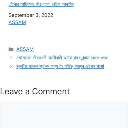
এইবাৰ আফিংসহ গাঁও বুঢ়াক আটক আৰক্ষীৰ
Date
September 3, 2022
In relation to
ASSAM
ASSAM
মৰ্মান্তিক! তীব্ৰবেগী যাত্ৰীবাহী আল্ট্ৰা বাছৰ খুন্দাত নিহত এজন
দুচকীয়া বাহনৰ শ্ব’ৰূম সদৃশ হৈ পৰিছে ৰাজ্যৰ এইখন থানা!
Leave a Comment