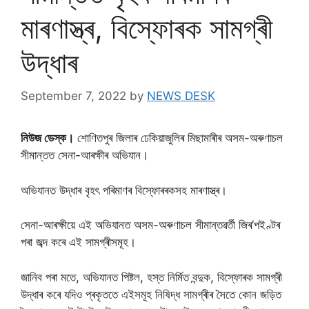
মাৰণাস্ত্ৰ, বিস্ফােৰক সামগ্ৰী
উদ্ধাৰ
September 7, 2022
by
NEWS DESK
নিউজ ডেস্ক।
শোণিতপুৰ জিলাৰ ঢেকিয়াজুলিৰ মিছামাৰীৰ অসম-অৰুণাচল
সীমান্তত সেনা-আৰক্ষীৰ অভিযান।
অভিযানত উদ্ধাৰ বৃহৎ পৰিমাণৰ বিস্ফোৰৰকসহ মাৰণাস্ত্ৰ।
সেনা-আৰক্ষীয়ে এই অভিযানত অসম-অৰুণাচল সীমান্তৱৰ্তী জিৰ’পইণ্টৰ
পৰা জব্দ কৰে এই সামগ্ৰীসমূহ।
জানিব পৰা মতে, অভিযানত পিষ্টল, হস্ত নিৰ্মিত বন্দুক, বিস্ফােৰক সামগ্ৰী
উদ্ধাৰ কৰে যদিও প্ৰকৃততে এইসমূহ নিষিদ্ধ সামগ্ৰীৰ সৈতে কােন জড়িত