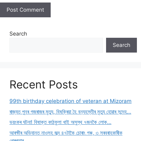
Search
Search
Recent Posts
99th birthday celebration of veteran at Mizoram
ৰাজ্যত পুনৰ গজৰাজৰ মৃত্যু, বিষক্ৰিয়া হৈ বন্যহস্তীৰ মৃত্যু হোৱাৰ সন্দেহ…
ভয়ংকৰ ঘটনা! বিষাক্ত কাঠফুলা খাই অসুস্থ ৭জনকৈ লোক…
আৰক্ষীৰ অভিযানত নাওসহ জব্দ ৪৭টাকৈ চোৰাং গৰু, ৩ সৰবৰাহকাৰীক
গ্ৰেপ্তাৰ…