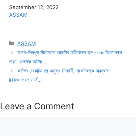
Date
September 12, 2022
In relation to
ASSAM
ASSAM
অসম-ত্ৰিপুৰা সীমান্তত আৰক্ষীৰ অভিযানত জব্দ ১১০৮ কিলোগ্ৰাম
গাঞ্জা, এজনক আটক…
ক’ভিড ভেকচিন লৈ অসুস্থ শিক্ষাৰ্থী, সংকটজনক অৱস্থাত
চিকিৎসালয়ত ভৰ্তি…
Leave a Comment