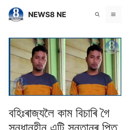
NEWS8 NE
বহিঃৰাজ্যলৈ কাম বিচাৰি গৈ
সন্ধানহীন এটি সন্তানৰ পিতৃ,