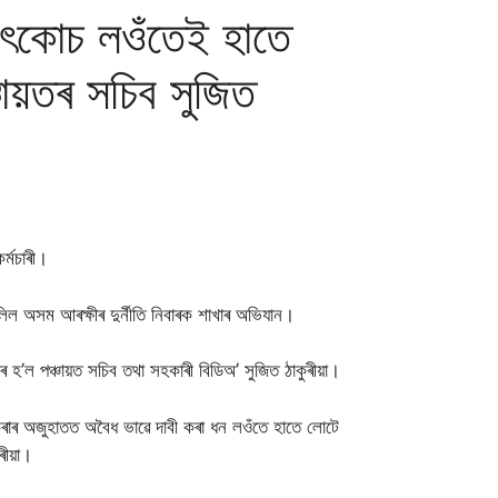
উৎকোচ লওঁতেই হাতে
চায়তৰ সচিব সুজিত
ৰ্মচাৰী।
 চলিল অসম আৰক্ষীৰ দুৰ্নীতি নিবাৰক শাখাৰ অভিযান।
ৰ হ’ল পঞ্চায়ত সচিব তথা সহকাৰী বিডিঅ’ সুজিত ঠাকুৰীয়া।
 কৰাৰ অজুহাতত অবৈধ ভাৱে দাবী কৰা ধন লওঁতে হাতে লোটে
ুৰীয়া।