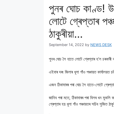
পুনৰ ঘোচ কাণ্ড! 
লোটে গ্ৰেপ্তাৰ পঞ্
ঠাকুৰীয়া…
September 14, 2022
by
NEWS DESK
পুনৰ ঘোচ লৈ হাতে লোটে গ্ৰেপ্তাৰ হ’ল চৰকাৰী ক
এইবাৰ দৰং জিলাৰ ধূলা গাঁও পঞ্চায়ত কাৰ্যালয়ত
এজন ঠিকাদাৰৰ পৰা ঘােচ লৈ হাতে-লােটে গ্ৰেপ্তা
জানিব পৰা মতে, ঠিকাদাৰৰ পৰা বিলৰ ধন মুকলি
গ্ৰেপ্তাৰ হয় ধূলা গাঁও পঞ্চায়তৰ সচিব সুজিত ঠাক