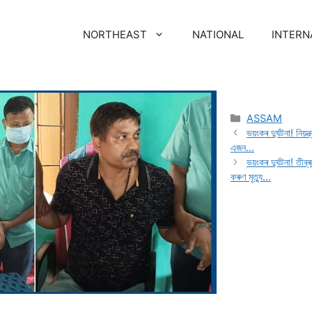
NORTHEAST
NATIONAL
INTERN
ASSAM
ভয়ংকৰ দুৰ্ঘটনা! নিয়ন্
এজন…
ভয়ংকৰ দুৰ্ঘটনা! তীব
কৰুণ মৃত্যু…