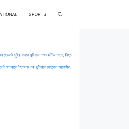
ATIONAL
SPORTS
ত্ৰণ হেৰুৱাই ছুইফ্ট বাহনে খুন্দিয়ালে পথৰ দাঁতিৰ গছত, নিহত
্ৰবেগী ডাম্পাৰে পিছফালৰ পৰা খুন্দিয়ালে চাইকেল আৰোহীক,