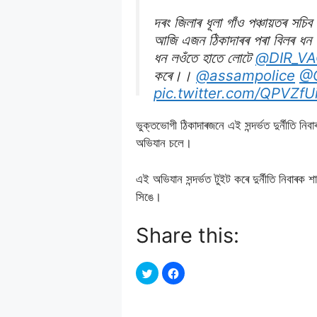
দৰং জিলাৰ ধূলা গাঁও পঞ্চায়তৰ সচিব
আজি এজন ঠিকাদাৰৰ পৰা বিলৰ ধন ম
ধন লওঁতে হাতে লোটে
@DIR_V
কৰে।।
@assampolice
@
pic.twitter.com/QPVZfU
ভুক্তভােগী ঠিকাদাৰজনে এই সন্দৰ্ভত দুৰ্নীতি ন
— GP Singh (@gpsinghi
অভিযান চলে।
এই অভিযান সন্দৰ্ভত টুইট কৰে দুৰ্নীতি নিবাৰক শ
সিঙে।
Share this: