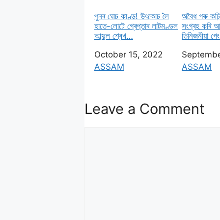
পুনৰ ঘোচ কাণ্ড! উৎকোচ লৈ
অবৈধ গৰু কঢ়
হাতে-লোটে গ্ৰেপ্তাৰ লাটমণ্ডল
সংগ্ৰহ কৰি আ
আব্দুল শ্বেখ…
তিনিজনীয়া গ
Date
October 15, 2022
Date
Septembe
In relation to
ASSAM
In relatio
ASSAM
Leave a Comment