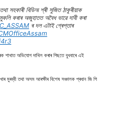
 তথা সহকাৰী বিডিঅ শ্ৰী সুজিত ঠাকুৰীয়াক
ুকলি কৰাৰ অজুহাতত অবৈধ ভাৱে দাবী কৰা
AC_ASSAM
ৰ দল এটাই গ্ৰেপ্তাৰ
CMOfficeAssam
i4r3
িবাৰক শাখাত অভিযােগ দাখিল কৰাৰ পিছতে বুধবাৰে এই
ps)
September 14, 2022
াখাৰ মুৰব্বী তথা অসম আৰক্ষীৰ বিশেষ সঞ্চালক প্ৰধান জি পি