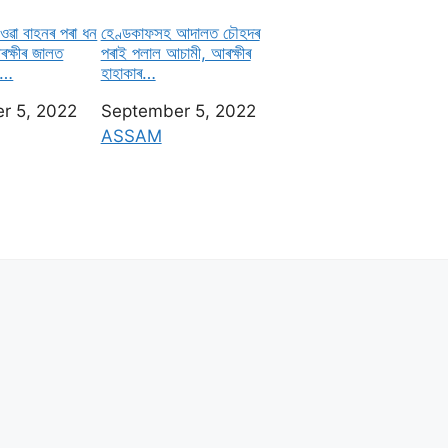
িওৱা বাহনৰ পৰা ধন
হেণ্ডকাফসহ আদালত চৌহদৰ
ৰক্ষীৰ জালত
পৰাই পলাল আচামী, আৰক্ষীৰ
েং…
হাহাকাৰ…
r 5, 2022
Date
September 5, 2022
n to
In relation to
ASSAM