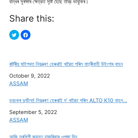
বান্ধৰ সুৰক্ষাৰ ক্ষেত্রত সৃষ্টি হৈছে তীব্র ভাবুকিৰ।
Share this:
ৰাষ্ট্ৰীয় ঘাইপথত নিয়ন্ত্ৰণ হেৰুৱাই খাৱৈত পৰিল যাত্ৰীবাহী উইংগাৰ বাহন
Date
October 9, 2022
In relation to
ASSAM
ভয়ংকৰ দুৰ্ঘটনা! নিয়ন্ত্ৰণ হেৰুৱাই দ’ খাৱৈত পৰিল ALTO K10 বাহন…
Date
September 5, 2022
In relation to
ASSAM
আজি সুৰশিল্পী জয়ন্ত হাজৰিকাৰ ওপজা দিন…