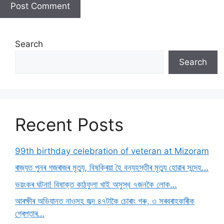
Search
Search
Recent Posts
99th birthday celebration of veteran at Mizoram
ৰাজ্যত পুনৰ গজৰাজৰ মৃত্যু, বিষক্ৰিয়া হৈ বন্যহস্তীৰ মৃত্যু হোৱাৰ সন্দেহ…
ভয়ংকৰ ঘটনা! বিষাক্ত কাঠফুলা খাই অসুস্থ ৭জনকৈ লোক…
আৰক্ষীৰ অভিযানত নাওসহ জব্দ ৪৭টাকৈ চোৰাং গৰু, ৩ সৰবৰাহকাৰীক
গ্ৰেপ্তাৰ…