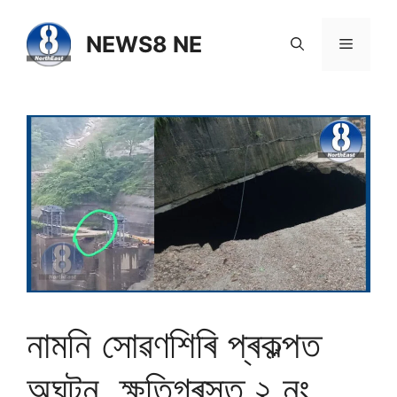
NEWS8 NE
নামনি সোৱণশিৰি প্ৰকল্পত
অঘটন, ক্ষতিগ্ৰস্ত ২ নং