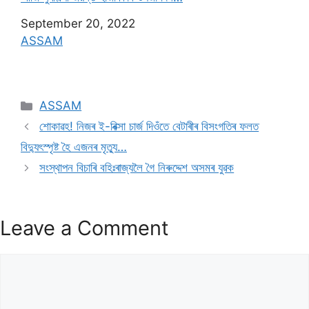
Date
September 20, 2022
In relation to
ASSAM
ASSAM
শোকাৱহ! নিজৰ ই-ৰিক্সা চাৰ্জ দিওঁতে বেটাৰীৰ বিসংগতিৰ ফলত
বিদ্যুৎস্পৃষ্ট হৈ এজনৰ মৃত্যু…
সংস্থাপন বিচাৰি বহিঃৰাজ্যলৈ গৈ নিৰুদ্দেশ অসমৰ যুৱক
Leave a Comment