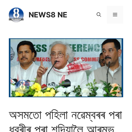
NEWS8 NE
অসমতো পহিলা নৱেম্বৰৰ পৰা
ধুবুৰীৰ পৰা শদিয়ালৈ আৰম্ভ