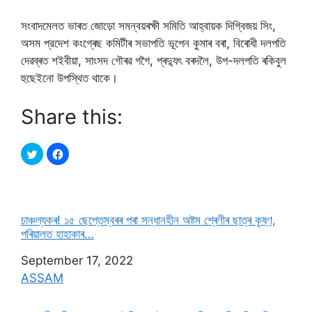
সংবাদমেলত ভাৰত জোড়ো সমন্বয়ৰক্ষী সমিতি আহ্বায়ক দিগ্বিজয় সিং,
অসম প্রদেশ কংগ্ৰেছ কমিটীৰ সভাপতি ভূপেন কুমাৰ বৰা, বিৰোধী দলপতি
দেৱব্ৰত শ‍ইবীয়া, সাংসদ গৌৰৱ গগৈ, প্ৰদ্যুৎ বৰদলৈ, উপ-দলপতি ৰকিবুল
হুছেইনো উপস্থিত থাকে।
Share this:
চাঞ্চল্যকৰ! ১৫ ছেপ্তেম্বৰৰ পৰা সন্ধানহীন অষ্টম শ্ৰেণীৰ ছাত্ৰ কৃষ্ণ,
পৰিয়ালত হাহাকাৰ…
Date
September 17, 2022
In relation to
ASSAM