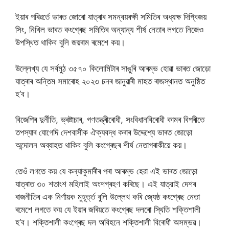
ইয়াৰ পৰিৱৰ্তে ভাৰত জোৰো যাত্ৰাৰ সমন্বয়ৰক্ষী সমিতিৰ অধ্যক্ষ দিগ্বিজয়
সিং, নিখিল ভাৰত কংগ্ৰেছ সমিতিৰ অন্যান্য শীর্ষ নেতাৰ লগতে নিজেও
উপস্থিত থাকিব বুলি জয়ৰাম ৰমেশে কয়।
উল্লেখ্য যে সর্বমুঠ ৩৫৭০ কিলোমিটাৰ সাঙুৰি আৰম্ভ হোৱা ভাৰত জোড়ো
যাত্ৰাৰ অন্তিম সমাৰোহ ২০২৩ চনৰ জানুৱাৰী মাহত ৰাজস্থানত অনুষ্ঠিত
হ’ব।
বিজেপিৰ দুৰ্নীতি, ভ্ৰষ্টাচাৰ, গণতন্ত্ৰীৰোধী, সংবিধানবিৰোধী কামৰ বিপৰীতে
তপস্যাৰ যোগেদি দেশবাসীক ঐক্যবদ্ধ কৰাৰ উদ্দেশ্যে ভাৰত জোড়ো
অন্দোলন অব্যাহত থাকিব বুলি কংগ্ৰেছৰ শীৰ্ষ নেতাগৰাকীয়ে কয়।
তেওঁ লগতে কয় যে কন্যাকুমাৰীৰ পৰা আৰম্ভ হেৱা এই ভাৰত জোড়ো
যাত্ৰাত ৩০ শতাংশ মহিলাই অংশগ্ৰহণ কৰিছে। এই যাত্রাই দেশৰ
ৰাজনীতিৰ এক নির্ণায়ক মুহূৰ্ত্ত বুলি উল্লেখ কৰি জ্যেষ্ঠ কংগ্ৰেছ নেতা
ৰমেশে লগতে কয় যে ইয়াৰ জৰিয়তে কংগ্ৰেছ দলৰো স্থিতি শক্তিশালী
হ’ব। শক্তিশালী কংগ্ৰেছ দল অবিহনে শক্তিশালী বিৰোধী অসম্ভৱ।