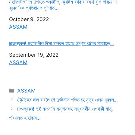
মহানগৰীত দিন দুপৰতে ডকাইতি, ক্ৰাইম ব্ৰাঞ্চৰ বিষয়া বুলি পৰিচয় দি
ব্যৱসায়িক প্ৰতিষ্ঠানত লুটপাত…
Date
October 9, 2022
In relation to
ASSAM
চাঞ্চল্যকৰ! মহানগৰীত ৰিক্সা চালকৰ হাতত উদ্ধাৰ অবৈধ মাৰণাস্ত্ৰ…
Date
September 19, 2022
In relation to
ASSAM
ASSAM
ট্ৰেক্টৰেৰে হাল বাবলৈ গৈ দুৰ্ঘটনাত পতিত হৈ মৃত্যু এজন যুৱকৰ…
চাঞ্চল্যকৰ! দুই কণমানি সন্তানসহ সন্ধানহীন এগৰাকী মাতৃ,
পৰিয়ালত হাহাকাৰ…