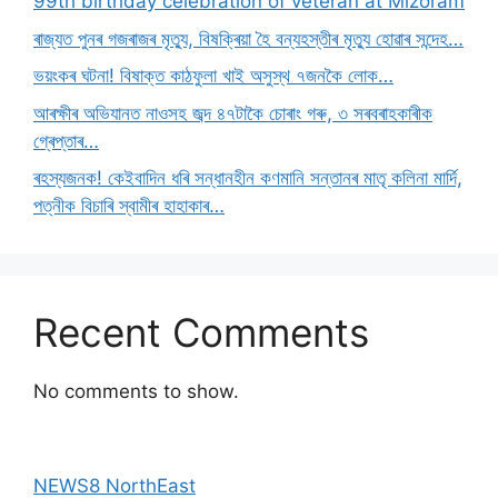
99th birthday celebration of veteran at Mizoram
ৰাজ্যত পুনৰ গজৰাজৰ মৃত্যু, বিষক্ৰিয়া হৈ বন্যহস্তীৰ মৃত্যু হোৱাৰ সন্দেহ…
ভয়ংকৰ ঘটনা! বিষাক্ত কাঠফুলা খাই অসুস্থ ৭জনকৈ লোক…
আৰক্ষীৰ অভিযানত নাওসহ জব্দ ৪৭টাকৈ চোৰাং গৰু, ৩ সৰবৰাহকাৰীক
গ্ৰেপ্তাৰ…
ৰহস্যজনক! কেইবাদিন ধৰি সন্ধানহীন কণমানি সন্তানৰ মাতৃ কলিনা মাৰ্দি,
পত্নীক বিচাৰি স্বামীৰ হাহাকাৰ…
Recent Comments
No comments to show.
NEWS8 NorthEast