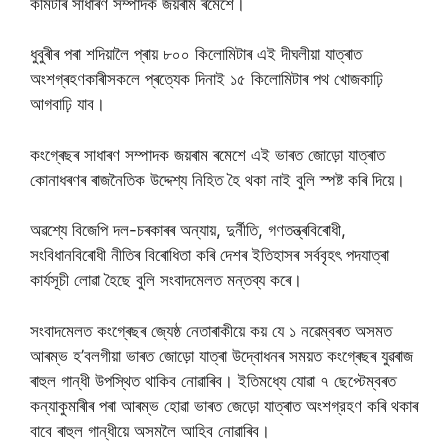
কমিটীৰ সাধাৰণ সম্পাদক জয়ৰাম ৰমেশে।
ধুবুৰীৰ পৰা শদিয়ালৈ প্ৰায় ৮০০ কিলোমিটাৰ এই দীঘলীয়া যাত্ৰাত
অংশগ্ৰহণকাৰীসকলে প্ৰত্যেক দিনাই ১৫ কিলোমিটাৰ পথ খোজকাঢ়ি
আগবাঢ়ি যাব।
কংগ্ৰেছৰ সাধাৰণ সম্পাদক জয়ৰাম ৰমেশে এই ভাৰত জোড়ো যাত্ৰাত
কোনাধৰণৰ ৰাজনৈতিক উদ্দেশ্য নিহিত হৈ থকা নাই বুলি স্পষ্ট কৰি দিয়ে।
অৱশ্যে বিজেপি দল-চৰকাৰৰ অন্যায়, দুর্নীতি, গণতন্ত্ৰবিৰোধী,
সংবিধানবিৰোধী নীতিৰ বিৰোধিতা কৰি দেশৰ ইতিহাসৰ সৰ্ববৃহৎ পদযাত্ৰা
কাৰ্যসূচী লোৱা হৈছে বুলি সংবাদমেলত মন্তব্য কৰে।
সংবাদমেলত কংগ্ৰেছৰ জ্যেষ্ঠ নেতাৰাকীয়ে কয় যে ১ নৱেম্বৰত অসমত
আৰম্ভ হ’বলগীয়া ভাৰত জোড়ো যাত্ৰা উদ্বোধনৰ সময়ত কংগ্ৰেছৰ যুৱৰাজ
ৰাহুল গান্ধী উপস্থিত থাকিব নোৱাৰিব। ইতিমধ্যে যোৱা ৭ ছেপ্টেম্বৰত
কন্যাকুমাৰীৰ পৰা আৰম্ভ হোৱা ভাৰত জেড়ো যাত্ৰাত অংশগ্রহণ কৰি থকাৰ
বাবে ৰাহুল গান্ধীয়ে অসমলৈ আহিব নোৱাৰিব।