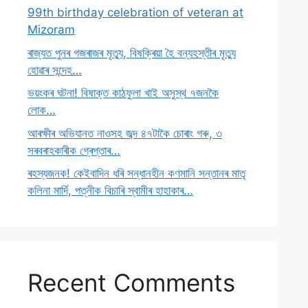
99th birthday celebration of veteran at
Mizoram
ৰাজ্যত পুনৰ গজৰাজৰ মৃত্যু, বিষক্ৰিয়া হৈ বন্যহস্তীৰ মৃত্যু
হোৱাৰ সন্দেহ…
ভয়ংকৰ ঘটনা! বিষাক্ত কাঠফুলা খাই অসুস্থ ৭জনকৈ
লোক…
আৰক্ষীৰ অভিযানত নাওসহ জব্দ ৪৭টাকৈ চোৰাং গৰু, ৩
সৰবৰাহকাৰীক গ্ৰেপ্তাৰ…
ৰহস্যজনক! কেইবাদিন ধৰি সন্ধানহীন কণমানি সন্তানৰ মাতৃ
কলিনা মাৰ্দি, পত্নীক বিচাৰি স্বামীৰ হাহাকাৰ…
Recent Comments