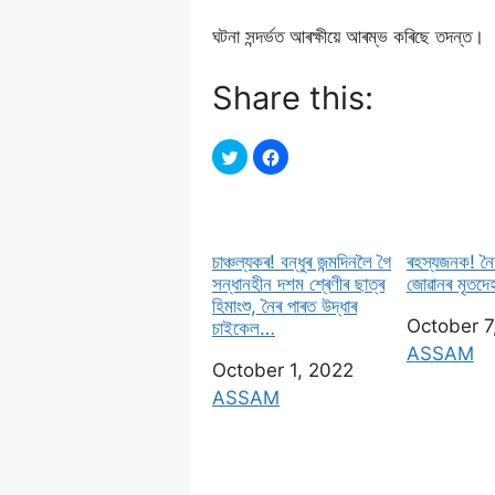
ঘটনা সন্দৰ্ভত আৰক্ষীয়ে আৰম্ভ কৰিছে তদন্ত।
Share this:
চাঞ্চল্যকৰ! বন্ধুৰ জন্মদিনলৈ গৈ
ৰহস্যজনক! নৈ
সন্ধানহীন দশম শ্ৰেণীৰ ছাত্ৰ
জোৱানৰ মৃতদে
হিমাংশু, নৈৰ পাৰত উদ্ধাৰ
Date
October 7
চাইকেল…
In relatio
ASSAM
Date
October 1, 2022
In relation to
ASSAM