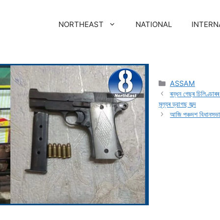
NORTHEAST
NATIONAL
INTERN
ASSAM
ৰন্ধন গেছৰ চিলিণ্ডাৰ
মূল্যৰ ড্রাগছ জব্দ
আজি পঞ্চদশ বিধানসভ