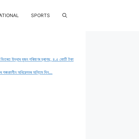
ATIONAL
SPORTS
ৰ ভিতৰত উদ্ধাৰ বুজন পৰিমাণৰ ড্ৰাগছ, ৪.৫ কোটি টকা
াৰ শৰৎকালীন অধিৱেশনৰ অন্তিম দিন…