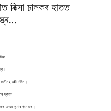
ীত ৰিক্সা চালকৰ হাতত
্ত্ৰ…
স্ত্ৰ।
ত্ৰ।
ৱ গুলীসহ এটা পিষ্টল।
মাৰ প্ৰসাদ।
াচালক অজয় কুমাৰ প্ৰসাদক।