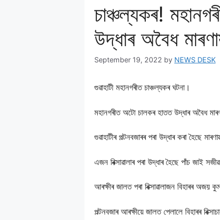
চাঞ্চল্যকৰ! মহানগৰ
উদ্ধাৰ অবৈধ মাৰণাস
September 19, 2022
by
NEWS DESK
গুৱাহাটী মহানগৰীত চাঞ্চল্যকৰ ঘটনা।
মহানগৰীত অটো চালকৰ হাতত উদ্ধাৰ অবৈধ মাৰণা
গুৱাহাটীৰ পল্টনবজাৰৰ পৰা উদ্ধাৰ কৰা হৈছে মাৰণাস্
এজন ৰিক্সাৱালাৰ পৰা উদ্ধাৰ হৈছে পাঁচ জাই সজী
আৰক্ষীৰ জালত পৰা ৰিক্সাৱালাজন বিহাৰৰ অজয় কু
পল্টনবজাৰ আৰক্ষীয়ে জালত পেলালে বিহাৰৰ ৰিক্স