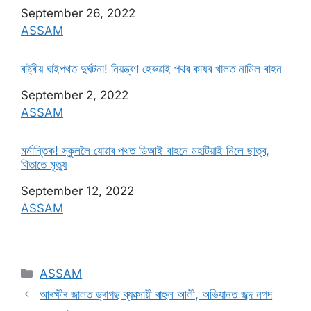
Date
September 26, 2022
In relation to
ASSAM
ৰাষ্ট্ৰীয় ঘাইপথত দুৰ্ঘটনা! নিয়ন্ত্ৰণ হেৰুৱাই পথৰ কাষৰ খালত নামিল বাহন
Date
September 2, 2022
In relation to
ASSAM
মৰ্মান্তিক! স্কুললৈ যােৱাৰ পথত ডিআই বাহনে মহটিয়াই নিলে ছাত্ৰ,
থিতাতে মৃত্যু
Date
September 12, 2022
In relation to
ASSAM
ASSAM
আৰক্ষীৰ জালত ড্ৰাগছ ব্যৱসায়ী ৰাহুল আলী, অভিযানত জব্দ নগদ