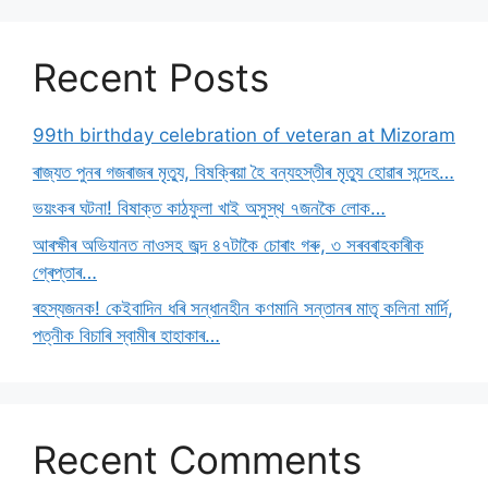
Recent Posts
99th birthday celebration of veteran at Mizoram
ৰাজ্যত পুনৰ গজৰাজৰ মৃত্যু, বিষক্ৰিয়া হৈ বন্যহস্তীৰ মৃত্যু হোৱাৰ সন্দেহ…
ভয়ংকৰ ঘটনা! বিষাক্ত কাঠফুলা খাই অসুস্থ ৭জনকৈ লোক…
আৰক্ষীৰ অভিযানত নাওসহ জব্দ ৪৭টাকৈ চোৰাং গৰু, ৩ সৰবৰাহকাৰীক
গ্ৰেপ্তাৰ…
ৰহস্যজনক! কেইবাদিন ধৰি সন্ধানহীন কণমানি সন্তানৰ মাতৃ কলিনা মাৰ্দি,
পত্নীক বিচাৰি স্বামীৰ হাহাকাৰ…
Recent Comments