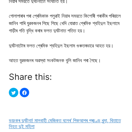
নিয়াৰ সময়তে দুৰ্ঘটনাটো সংঘটিত হয়।
গোলাপাৰাৰ পৰা প্ৰেমিকাক পলুৱাই নিয়াৰ সময়তে কিশোৰী গৰাকীৰ পৰিয়ালে
জানিব পাৰি যুৱকজনৰ পিছে পিছে খেদি যোৱাত প্ৰেমিক শ্বহিদুল ইছলামে
গাড়ীৰ গতি বৃদ্ধি কৰাৰ ফলত দুৰ্ঘটনাত পতিত হয়।
দুৰ্ঘটনাটোৰ ফলত প্ৰেমিক শ্বহিদুল ইছলাম গুৰুতৰভাৱে আহত হয়।
আহত যুৱকজনৰ অৱস্থা সংকটজনক বুলি জানিব পৰা গৈছে।
Share this:
ভয়ংকৰ দুৰ্ঘটনা! মালবাহী মেজিকত বলেৰ’ পিকআপৰ প্ৰচণ্ড খুন্দা, থিতাতে
নিহত দুই মহিলা