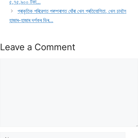
৫,৭৫,৯০০ টকা…
প্ৰাকৃতিক পৰিৱেশত পৰম্পৰাগত ঘোঁৰা খেল প্ৰতিযোগিতা, খেল চাবলৈ
হাজাৰ-হাজাৰ দৰ্শকৰ ভিৰ…
Leave a Comment