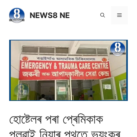
NEWS8 NE
হোষ্টেলৰ পৰা প্ৰেমিকাক
পলুৱাই নিয়াৰ পথতে ভয়ংকৰ