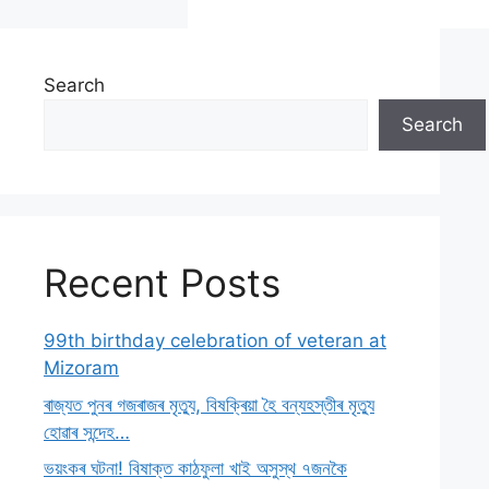
Search
Search
Recent Posts
99th birthday celebration of veteran at
Mizoram
ৰাজ্যত পুনৰ গজৰাজৰ মৃত্যু, বিষক্ৰিয়া হৈ বন্যহস্তীৰ মৃত্যু
হোৱাৰ সন্দেহ…
ভয়ংকৰ ঘটনা! বিষাক্ত কাঠফুলা খাই অসুস্থ ৭জনকৈ