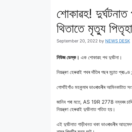
শােকাৱহ! দুৰ্ঘটনাত
থিতাতে মৃত্যু পিতৃহ
September 20, 2022
by
NEWS DESK
নিউজ ডেস্ক।
এক শােকাৱহ পথ দুৰ্ঘটনা।
নিয়ন্ত্ৰণ হেৰুৱাই পথৰ দাঁতিৰ গছৰ মূঢ়াত প্ৰচণ্ড 
গোসাঁইগাঁও মহকুমাৰ ভাওৰাগুৰীৰ আমিনকাটাত স
জানিব পৰা মতে, AS 19R 2778 নম্বৰৰ চাৰিচকী
নিয়ন্ত্ৰণ হেৰুৱাই দুৰ্ঘটনাত পতিত হয়।
এই দুৰ্ঘটনাত গাড়ীখনত থকা ভাওৰাগুৰীৰ আহমেদপু
নামৰ শিশুটিৰ মৃত্যু ঘটে।