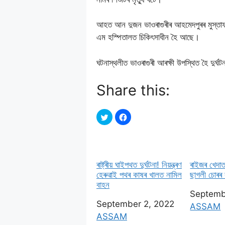
আহত আন দুজন ভাওৰাগুৰীৰ আহমেদপুৰৰ মুস্তা
এম হস্পিতালত চিকিৎসাধীন হৈ আছে।
ঘটনাস্থলীত ভাওৰাগুৰী আৰক্ষী উপস্থিত হৈ দুৰ্
Share this:
ৰাষ্ট্ৰীয় ঘাইপথত দুৰ্ঘটনা! নিয়ন্ত্ৰণ
ৰাইজৰ খেদাত
হেৰুৱাই পথৰ কাষৰ খালত নামিল
ছাগলী চােৰৰ
বাহন
Date
Septemb
Date
September 2, 2022
In relati
ASSAM
In relation to
ASSAM