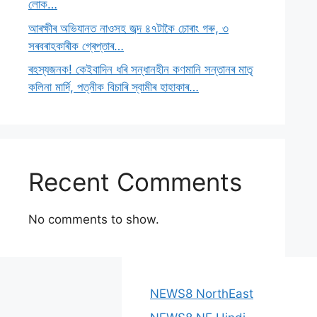
লোক…
আৰক্ষীৰ অভিযানত নাওসহ জব্দ ৪৭টাকৈ চোৰাং গৰু, ৩
সৰবৰাহকাৰীক গ্ৰেপ্তাৰ…
ৰহস্যজনক! কেইবাদিন ধৰি সন্ধানহীন কণমানি সন্তানৰ মাতৃ
কলিনা মাৰ্দি, পত্নীক বিচাৰি স্বামীৰ হাহাকাৰ…
Recent Comments
No comments to show.
NEWS8 NorthEast