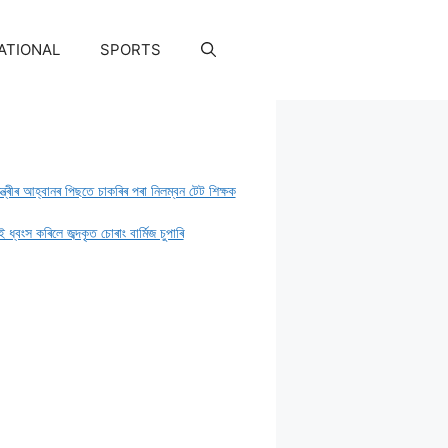
ATIONAL
SPORTS
মন্ত্ৰীৰ আহ্বানৰ পিছতে চাকৰিৰ পৰা নিলম্বন টেট শিক্ষক
 ধ্বংস কৰিলে জব্দকৃত চােৰাং বাৰ্মিজ চুপাৰি