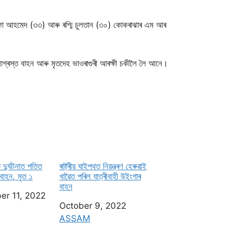
ফা আহমেদ (৩৩) আৰু ৰশ্মি চুলতান (৩০) কোকৰাঝাৰ এম আৰ
ঘটনাগ্ৰস্ত বাহন আৰু মৃতদেহ ভাওৰাগুৰী আৰক্ষী চকীলৈ লৈ আনে।
 দুৰ্ঘটনাত পতিত
ৰাষ্ট্ৰীয় ঘাইপথত নিয়ন্ত্ৰণ হেৰুৱাই
 বাহন, মৃত ১
খাৱৈত পৰিল যাত্ৰীবাহী উইংগাৰ
বাহন
er 11, 2022
Date
October 9, 2022
on to
In relation to
ASSAM