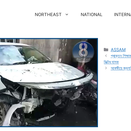
NORTHEAST
NATIONAL
INTERN
ASSAM
প্ৰাক্তন শিক্ষা
ভিক্টৰ দাসক
আৰক্ষীয়ে জ্বলাই