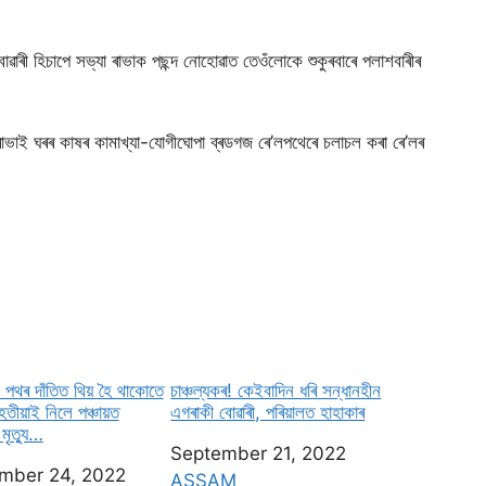
 বোৱাৰী হিচাপে সভ্যা ৰাভাক পছন্দ নোহোৱাত তেওঁলোকে শুকুৰবাৰে পলাশবাৰীৰ
ৰাভাই ঘৰৰ কাষৰ কামাখ্যা-যোগীঘোপা ব্ৰডগজ ৰে’লপথেৰে চলাচল কৰা ৰে’লৰ
 পথৰ দাঁতিত থিয় হৈ থাকোতে
চাঞ্চল্যকৰ! কেইবাদিন ধৰি সন্ধানহীন
হতীয়াই নিলে পঞ্চায়ত
এগৰাকী বোৱাৰী, পৰিয়ালত হাহাকাৰ
মৃত্যু…
Date
September 21, 2022
mber 24, 2022
In relation to
ASSAM