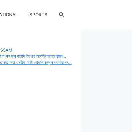
ATIONAL
SPORTS
ASSAM
োপাধৰাৰ উৰা বাতৰি বিয়পাই আৰক্ষীৰ জালত দুজন…
ৈত উটি অহা এমহীয়া হাতী পোৱালি উদ্ধাৰ বন বিভাগৰ…