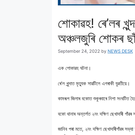
শোকাৱহ! ৰে’লৰ খুন্
অঞ্চলজুৰি শোকৰ ছ
September 24, 2022
by
NEWS DESK
এক শোকাৱহ ঘটনা।
ৰে’ল খুন্দাত মৃত্যুক সাৱটিলে এগৰাকী যুৱতীয়ে।
কামৰূপ জিলাৰ বকোত শুকুৰবাৰে নিশা সংঘটিত 
বকো থানাৰ অন্তৰ্গত ২নং দক্ষিণ ছেখাদাৰী গাঁৱৰ সভ
জানিব পৰা মতে, ২নং দক্ষিণ ছেখাদাৰীগাঁৱৰ সভ্যা ৰ