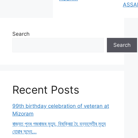
In rel
ASSA
Search
Search
Recent Posts
99th birthday celebration of veteran at
Mizoram
ৰাজ্যত পুনৰ গজৰাজৰ মৃত্যু, বিষক্ৰিয়া হৈ বন্যহস্তীৰ মৃত্যু
হোৱাৰ সন্দেহ…