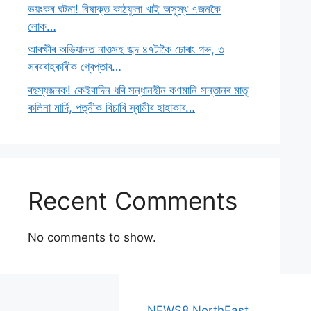
ভয়ংকৰ ঘটনা! বিষাক্ত কাঠফুলা খাই অসুস্থ ৭জনকৈ
লোক…
আৰক্ষীৰ অভিযানত নাওসহ জব্দ ৪৭টাকৈ চোৰাং গৰু, ৩
সৰবৰাহকাৰীক গ্ৰেপ্তাৰ…
ৰহস্যজনক! কেইবাদিন ধৰি সন্ধানহীন কণমানি সন্তানৰ মাতৃ
কলিনা মাৰ্দি, পত্নীক বিচাৰি স্বামীৰ হাহাকাৰ…
Recent Comments
No comments to show.
NEWS8 NorthEast