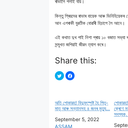
ৰাভালৈ পলাই যায়।
কিন্তু প্ৰিয়দেৱ ৰাভাৰ বায়েক আৰু ভিনিহিয়েকৰ
আন এগৰাকী যুৱতীক বোৱাৰী হিচাপে লৈ আনে।
এই কথাত দুখ পাই নিশা প্ৰায় ১০ বজাত সভ্যা 
সন্মুখত জপিয়াই জীৱন ত্যাগ কৰে।
Share this:
অতি শোকাৱহ! বিদ্যুৎস্পৃষ্ট হৈ পিতৃ-
শোকাৱহ!
মাতৃ আৰু সন্তানসহ ৪ জনৰ মৃত্যু…
ক্ৰেণে ম
সদস্যক, 
Date
September 5, 2022
Date
Septe
In relation to
ASSAM