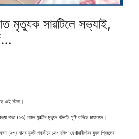
দাত মৃত্যুক সাৱটিলে সভ্যাই,
াঁ…
হৈছে এই ঘটনা।
্যা ৰাভা (২৩) নামৰ যুৱতীৰ মৃত্যুৰ ঘটনাই সৃষ্টি কৰিছে চাঞ্চল্যৰ।
াভা (২৩) নামৰ যুৱতী গৰাকীয়ে ১নং দক্ষিণ ছেখাদাৰীগাঁৱৰ যুৱক প্ৰিয়দেৱ