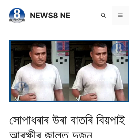
NEWS8 NE
সোপাধৰাৰ উৰা বাতৰি বিয়পাই
আৰক্ষীৰ জালত দুজন…