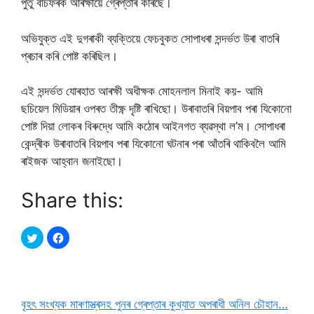
পুতু বাচফৰক আৰক্ষীয়ে গ্ৰেপ্তাৰ কৰিছে।
অভিযুক্ত এই দুগৰাকী ব্যক্তিয়ে ফেচবুকত সোপাধৰা সন্দৰ্ভত উৰা বাতৰি
প্ৰচাৰ কৰি পোষ্ট কৰিছিল।
এই সন্দৰ্ভত যোৰহাত আৰক্ষী অধীক্ষক মোহনলাল মিনাই কয়- আমি
ছচিয়েল মিডিয়াৰ ওপৰত তীক্ষ্ণ দৃষ্টি ৰাখিছো। উৰাবাতৰি বিয়পাব পৰা যিকোনো
পোষ্ট দিয়া লোকৰ বিৰুদ্ধে আমি কঠোৰ আইনগত ব্যৱস্থা ল’ম। সোপাধৰা
কেন্দ্ৰীক উৰাবাতৰি বিয়পাব পৰা যিকোনো ঘটনাৰ পৰা আঁতৰি থাকিবলৈ আমি
ৰাইজক আহ্বান জনাইছো।
Share this:
বৃহৎ সংখ্যক মাৰণাস্ত্ৰসহ পুনৰ গ্ৰেপ্তাৰ কুখ্যাত অপৰাধী অনিল চৌহান…