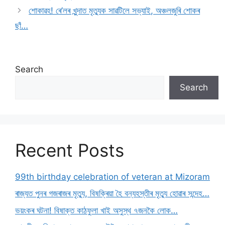
শোকাৱহ! ৰে’লৰ খুন্দাত মৃত্যুক সাৱটিলে সভ্যাই, অঞ্চলজুৰি শোকৰ
ছাঁ…
Search
Search
Recent Posts
99th birthday celebration of veteran at Mizoram
ৰাজ্যত পুনৰ গজৰাজৰ মৃত্যু, বিষক্ৰিয়া হৈ বন্যহস্তীৰ মৃত্যু হোৱাৰ সন্দেহ…
ভয়ংকৰ ঘটনা! বিষাক্ত কাঠফুলা খাই অসুস্থ ৭জনকৈ লোক…