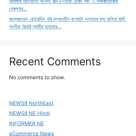
আৰক্ষীৰ অভিযানত নাওসহ জব্দ ৪৭টাকৈ চোৰাং গৰু, ৩ সৰবৰাহকাৰীক
গ্ৰেপ্তাৰ…
ৰহস্যজনক! কেইবাদিন ধৰি সন্ধানহীন কণমানি সন্তানৰ মাতৃ কলিনা মাৰ্দি,
পত্নীক বিচাৰি স্বামীৰ হাহাকাৰ…
Recent Comments
No comments to show.
NEWS8 NorthEast
NEWS8 NE Hindi
INFORMER NE
eCommerce News