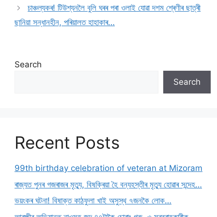
চাঞ্চল্যকৰ! টিউশ্যনলৈ বুলি ঘৰৰ পৰা ওলাই যোৱা দশম শ্ৰেণীৰ ছাত্ৰী
ছানিয়া সন্ধানহীন, পৰিয়ালত হাহাকাৰ…
Search
Search
Recent Posts
99th birthday celebration of veteran at Mizoram
ৰাজ্যত পুনৰ গজৰাজৰ মৃত্যু, বিষক্ৰিয়া হৈ বন্যহস্তীৰ মৃত্যু হোৱাৰ সন্দেহ…
ভয়ংকৰ ঘটনা! বিষাক্ত কাঠফুলা খাই অসুস্থ ৭জনকৈ লোক…
আৰক্ষীৰ অভিযানত নাওসহ জব্দ ৪৭টাকৈ চোৰাং গৰু, ৩ সৰবৰাহকাৰীক