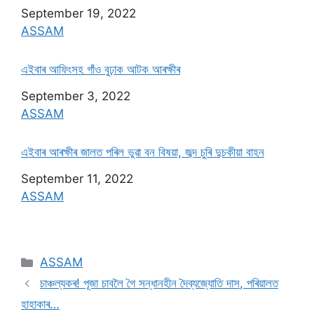
Date
September 19, 2022
In relation to
ASSAM
এইবাৰ আফিংসহ গাঁও বুঢ়াক আটক আৰক্ষীৰ
Date
September 3, 2022
In relation to
ASSAM
এইবাৰ আৰক্ষীৰ জালত পৰিল ভুৱা বন বিষয়া, জব্দ চুৰি দুচকীয়া বাহন
Date
September 11, 2022
In relation to
ASSAM
ASSAM
চাঞ্চল্যকৰ! পূজা চাবলৈ গৈ সন্ধানহীন দৈব্যজ্যোতি দাস, পৰিয়ালত
হাহাকাৰ…