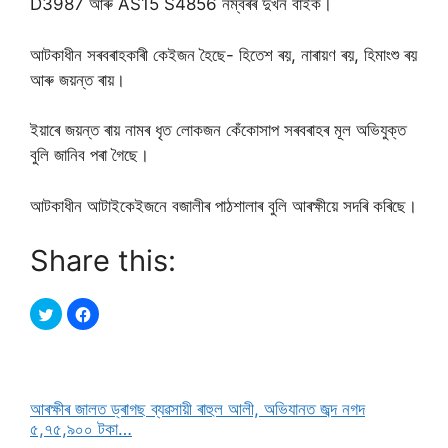
D3987 আৰু AS15 S4856 নম্বৰৰ দুখন বাইক।
আটকাধীন সৰবৰাহকাৰী কেইজন হৈছে- হিতেশ ৰয়, নাৰায়ণ ৰয়, হিমাংশু ৰয়
আৰু জয়ন্ত ৰায়।
ইয়াৰে জয়ন্ত ৰায় নামৰ ধৃত লোকজন কেঁকোসাপ সৰবৰাহৰ মূল অভিযুক্ত
বুলি জানিব পৰা গৈছে।
আটকাধীন আটাইকেইজনে বজালীৰ পাঠশালাৰ বুলি আৰক্ষীয়ে সদৰি কৰিছে।
Share this:
আৰক্ষীৰ জালত ড্ৰাগছ ব্যৱসায়ী ৰাহুল আলী, অভিযানত জব্দ নগদ
৫,৭৫,৯০০ টকা…