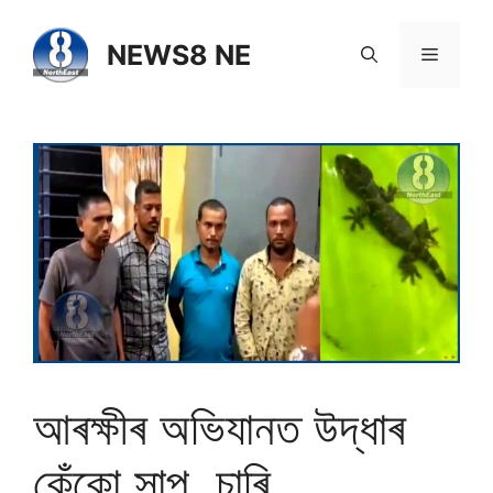
NEWS8 NE
আৰক্ষীৰ অভিযানত উদ্ধাৰ
কেঁকো সাপ, চাৰি