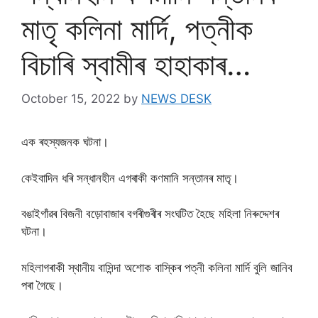
মাতৃ কলিনা মাৰ্দি, পত্নীক
বিচাৰি স্বামীৰ হাহাকাৰ…
October 15, 2022
by
NEWS DESK
এক ৰহস্যজনক ঘটনা।
কেইবাদিন ধৰি সন্ধানহীন এগৰাকী কণমানি সন্তানৰ মাতৃ।
বঙাইগাঁৱৰ বিজনী বড়োবাজাৰ বগৰীগুৰীৰ সংঘটিত হৈছে মহিলা নিৰুদ্দেশৰ
ঘটনা।
মহিলাগৰাকী স্থানীয় বাসিন্দা অশোক বাস্কিৰ পত্নী কলিনা মাৰ্দি বুলি জানিব
পৰা গৈছে।