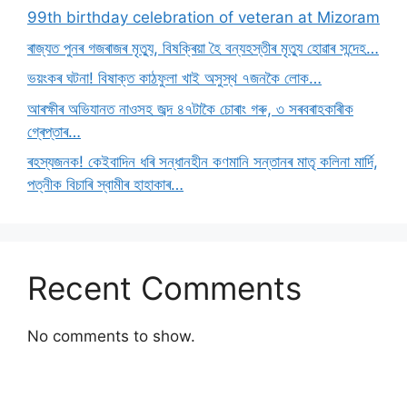
99th birthday celebration of veteran at Mizoram
ৰাজ্যত পুনৰ গজৰাজৰ মৃত্যু, বিষক্ৰিয়া হৈ বন্যহস্তীৰ মৃত্যু হোৱাৰ সন্দেহ…
ভয়ংকৰ ঘটনা! বিষাক্ত কাঠফুলা খাই অসুস্থ ৭জনকৈ লোক…
আৰক্ষীৰ অভিযানত নাওসহ জব্দ ৪৭টাকৈ চোৰাং গৰু, ৩ সৰবৰাহকাৰীক
গ্ৰেপ্তাৰ…
ৰহস্যজনক! কেইবাদিন ধৰি সন্ধানহীন কণমানি সন্তানৰ মাতৃ কলিনা মাৰ্দি,
পত্নীক বিচাৰি স্বামীৰ হাহাকাৰ…
Recent Comments
No comments to show.