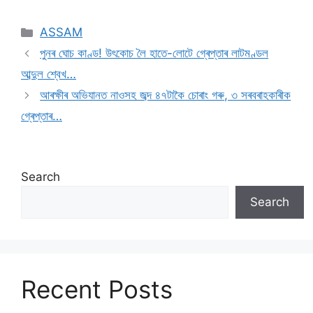
ASSAM
পুনৰ ঘোচ কাণ্ড! উৎকোচ লৈ হাতে-লোটে গ্ৰেপ্তাৰ লাটমণ্ডল
আব্দুল শ্বেখ…
আৰক্ষীৰ অভিযানত নাওসহ জব্দ ৪৭টাকৈ চোৰাং গৰু, ৩ সৰবৰাহকাৰীক
গ্ৰেপ্তাৰ…
Search
Search
Recent Posts