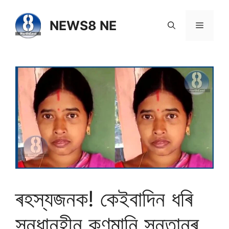
NEWS8 NE
ৰহস্যজনক! কেইবাদিন ধৰি
সন্ধানহীন কণমানি সন্তানৰ