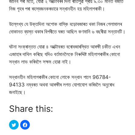
জানিব পৰা মতে, যোৱা ২ অক্টোবৰৰ দিনা ৰাতিপুৱা প্ৰায় ৯.৩০ মানত বজাত
নিজ গৃহৰ পৰা ৰহস্যজনকৰভাৱে সন্ধানহীন হয় মহিলাগৰাকী।
উল্লেখ্য যে উক্তদিনা অশোক বাস্কি বড়োবজাৰত থকা নিজৰ গেলামালৰ
দোকানত ব্যস্ত থকাৰ বিপৰীতে ঘৰত আছিল কণমানি ৬ বছৰীয়া সন্তানটি।
ঘটনা সংক্ৰান্তত যোৱা ৪ অক্টোবৰত বৰোবজাৰস্থিত আৰক্ষী চকীত এখন
এজাহাৰ দাখিল কৰিছে যদিও বৰ্তমানলৈকে নিৰুদ্দিষ্ট মহিলাগৰাকীৰ কোনো
সন্ধান লাভ কৰিবলৈ সক্ষম হোৱা নাই।
সন্ধানহীন মহিলাগৰাকীৰ কোনো লোকে সন্ধান পালে 96784-
94133 নম্বৰত অথবা আৰক্ষীৰ লগত যোগাযোগ কৰিবলৈ অনুৰোধ
জনাইছে।
Share this: