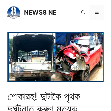
NEWS8 NE
শোকাৱহ! দুটাকৈ পৃথক
দুৰ্ঘটনাত কৰুণ মৃত্যুক