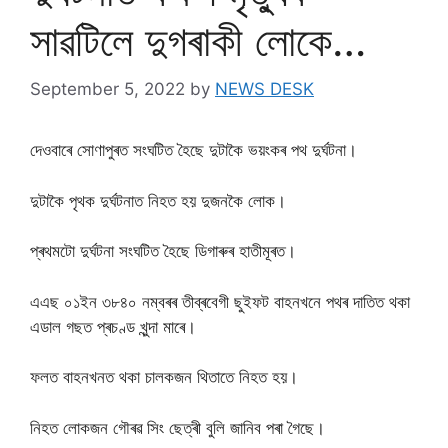
সাৱটিলে দুগৰাকী লোকে…
September 5, 2022
by
NEWS DESK
দেওবাৰে সোণাপুৰত সংঘটিত হৈছে দুটাকৈ ভয়ংকৰ পথ দুৰ্ঘটনা।
দুটাকৈ পৃথক দুৰ্ঘটনাত নিহত হয় দুজনকৈ লোক।
প্ৰথমটো দুৰ্ঘটনা সংঘটিত হৈছে ডিগাৰুৰ হাতীমূৰত।
এএছ ০১ইন ৩৮৪০ নম্বৰৰ তীব্ৰবেগী ছুইফট বাহনখনে পথৰ দাতিত থকা
এডাল গছত প্ৰচণ্ড খুন্দা মাৰে।
ফলত বাহনখনত থকা চালকজন থিতাতে নিহত হয়।
নিহত লোকজন গৌৰৱ সিং ছেত্ৰী বুলি জানিব পৰা গৈছে।