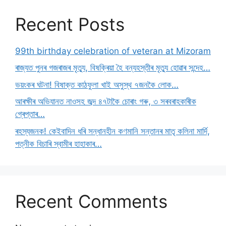
Recent Posts
99th birthday celebration of veteran at Mizoram
ৰাজ্যত পুনৰ গজৰাজৰ মৃত্যু, বিষক্ৰিয়া হৈ বন্যহস্তীৰ মৃত্যু হোৱাৰ সন্দেহ…
ভয়ংকৰ ঘটনা! বিষাক্ত কাঠফুলা খাই অসুস্থ ৭জনকৈ লোক…
আৰক্ষীৰ অভিযানত নাওসহ জব্দ ৪৭টাকৈ চোৰাং গৰু, ৩ সৰবৰাহকাৰীক
গ্ৰেপ্তাৰ…
ৰহস্যজনক! কেইবাদিন ধৰি সন্ধানহীন কণমানি সন্তানৰ মাতৃ কলিনা মাৰ্দি,
পত্নীক বিচাৰি স্বামীৰ হাহাকাৰ…
Recent Comments