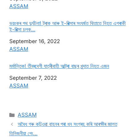
In relation to
ASSAM
ভয়ংকৰ পথ দুৰ্ঘটনা! ট্ৰাক আৰু ই-ৰিক্সাৰ সংঘৰ্ষত থিতাতে নিহত এগৰাকী
ই-ৰিক্সা চলক…
Date
September 16, 2022
In relation to
ASSAM
মৰ্মান্তিক! তীব্ৰবেগী যাত্ৰীবাহী আল্ট্ৰা বাছৰ খুন্দাত নিহত এজন
Date
September 7, 2022
In relation to
ASSAM
ASSAM
অবৈধ গৰু কঢ়িওৱা বাহনৰ পৰা ধন সংগ্ৰহ কৰি আৰক্ষীৰ জালত
তিনিজনীয়া গেং…