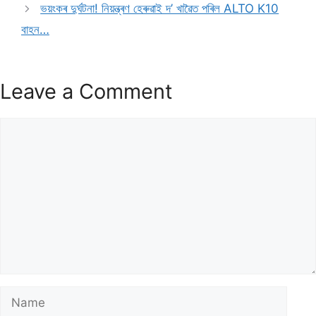
ভয়ংকৰ দুৰ্ঘটনা! নিয়ন্ত্ৰণ হেৰুৱাই দ’ খাৱৈত পৰিল ALTO K10
বাহন…
Leave a Comment