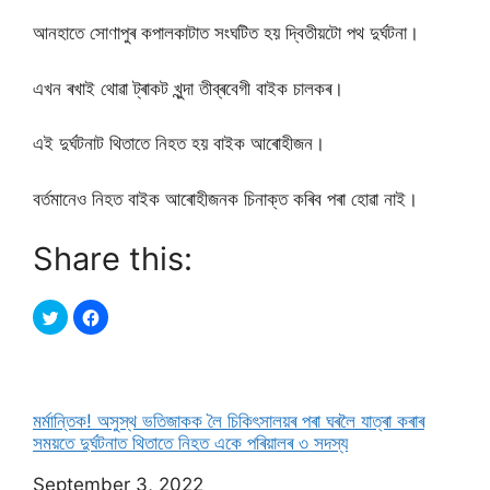
আনহাতে সোণাপুৰ কপালকাটাত সংঘটিত হয় দ্বিতীয়টো পথ দুৰ্ঘটনা।
এখন ৰখাই থোৱা ট্ৰাকট খুন্দা তীব্ৰবেগী বাইক চালকৰ।
এই দুৰ্ঘটনাট থিতাতে নিহত হয় বাইক আৰোহীজন।
বৰ্তমানেও নিহত বাইক আৰোহীজনক চিনাক্ত কৰিব পৰা হোৱা নাই।
Share this:
মৰ্মান্তিক! অসুস্থ ভতিজাকক লৈ চিকিৎসালয়ৰ পৰা ঘৰলৈ যাত্ৰা কৰাৰ
সময়তে দুৰ্ঘটনাত থিতাতে নিহত একে পৰিয়ালৰ ৩ সদস্য
Date
September 3, 2022