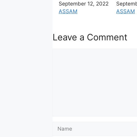
Date
September 12, 2022
Date
Septemb
In relation to
ASSAM
In relat
ASSAM
Leave a Comment