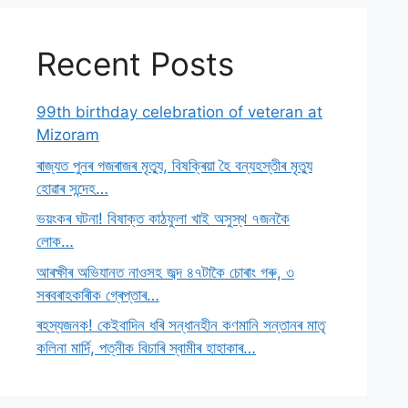
Recent Posts
99th birthday celebration of veteran at
Mizoram
ৰাজ্যত পুনৰ গজৰাজৰ মৃত্যু, বিষক্ৰিয়া হৈ বন্যহস্তীৰ মৃত্যু
হোৱাৰ সন্দেহ…
ভয়ংকৰ ঘটনা! বিষাক্ত কাঠফুলা খাই অসুস্থ ৭জনকৈ
লোক…
আৰক্ষীৰ অভিযানত নাওসহ জব্দ ৪৭টাকৈ চোৰাং গৰু, ৩
সৰবৰাহকাৰীক গ্ৰেপ্তাৰ…
ৰহস্যজনক! কেইবাদিন ধৰি সন্ধানহীন কণমানি সন্তানৰ মাতৃ
কলিনা মাৰ্দি, পত্নীক বিচাৰি স্বামীৰ হাহাকাৰ…