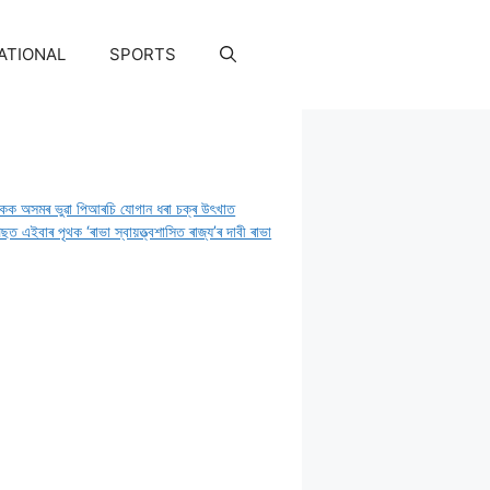
ATIONAL
SPORTS
ােকক অসমৰ ভুৱা পিআৰচি যােগান ধৰা চক্ৰ উৎখাত
ছত এইবাৰ পৃথক ‘ৰাভা স্বায়ত্ত্বশাসিত ৰাজ্য’ৰ দাবী ৰাভা