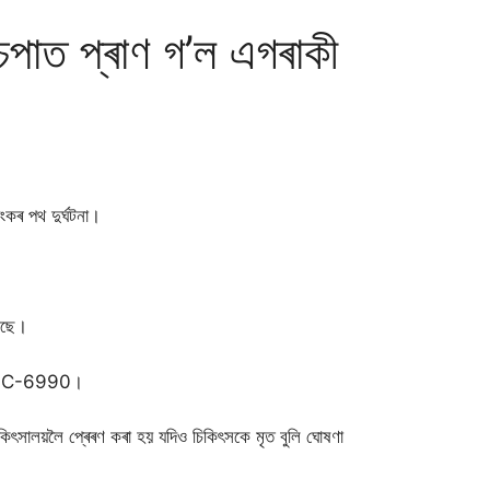
 চেপাত প্ৰাণ গ’ল এগৰাকী
ংকৰ পথ দুৰ্ঘটনা।
গৈছে।
01-GC-6990।
কিৎসালয়লৈ প্ৰেৰণ কৰা হয় যদিও চিকিৎসকে মৃত বুলি ঘােষণা