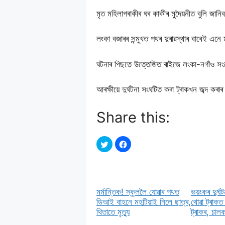
মৃত মহিলাগৰাকীৰ ঘৰ কাকীৰ মুদৈয়নীত বুলি জানি
লংকা বজাৰৰ সন্মুখত পথৰ দুৰাৱস্থাৰ বাবেই এনে 
ঘটনাৰ পিছতে উত্তেজিত ৰাইজে লংকা-নগাঁও সং
আৰক্ষীয়ে দুৰ্ঘটনা সংঘটিত কৰা ট্ৰাকখন জব্
Share this:
মৰ্মান্তিক! স্কুললৈ যােৱাৰ পথত
ভয়ংকৰ দুৰ্ঘ
ডিআই বাহনে মহটিয়াই নিলে ছাত্ৰ,
থােৱা ট্ৰাকত
থিতাতে মৃত্যু
ট্ৰাকৰ, চা