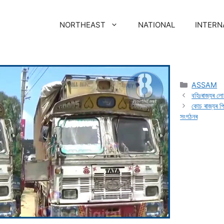
NORTHEAST
NATIONAL
INTERN
ASSAM
বহিঃৰাজ্যৰ ল
কােচ ৰাজ্যৰ পি
সংগঠনৰ