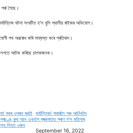
ব পৰা গৈছে।
মৰ্মান্তিক ঘটনা সংঘটিত হ’ল বুলি স্থানীয় ৰাইজৰ অভিযোগ।
যোগী পথ অৱৰোধ কৰি সাব্যস্ত কৰে প্ৰতিবাদ।
দ কৰাৰ লগতে আটক কৰিছে চালকজনক।
টনা! পথৰ ওপৰত ৰখাই
মৰ্মান্তিক! পথাৰলৈ গৰু আনিবলৈ
 প্ৰচণ্ড খুন্দা আন এখন
গৈ ব্ৰজপাতত প্ৰাণ গ’ল মহিলাৰ
লকসহ নিহত ৩জন
Date
September 16, 2022