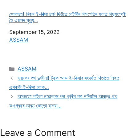
শোকাৱহ! নিজৰ ই-ৰিক্সা চাৰ্জ দিওঁতে বেটাৰীৰ বিসংগতিৰ ফলত বিদ্যুৎস্পৃষ্ট
হৈ এজনৰ মৃত্যু…
Date
September 15, 2022
In relation to
ASSAM
ASSAM
ভয়ংকৰ পথ দুৰ্ঘটনা! ট্ৰাক আৰু ই-ৰিক্সাৰ সংঘৰ্ষত থিতাতে নিহত
এগৰাকী ই-ৰিক্সা চলক…
অসমতো পহিলা নৱেম্বৰৰ পৰা ধুবুৰীৰ পৰা শদিয়ালৈ আৰম্ভ হ’ব
কংগ্ৰেছৰ ভাৰত জোড়ো যাত্রা…
Leave a Comment