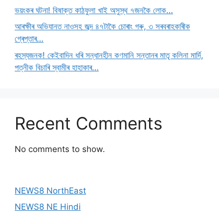
ভয়ংকৰ ঘটনা! বিষাক্ত কাঠফুলা খাই অসুস্থ ৭জনকৈ লোক…
আৰক্ষীৰ অভিযানত নাওসহ জব্দ ৪৭টাকৈ চোৰাং গৰু, ৩ সৰবৰাহকাৰীক
গ্ৰেপ্তাৰ…
ৰহস্যজনক! কেইবাদিন ধৰি সন্ধানহীন কণমানি সন্তানৰ মাতৃ কলিনা মাৰ্দি,
পত্নীক বিচাৰি স্বামীৰ হাহাকাৰ…
Recent Comments
No comments to show.
NEWS8 NorthEast
NEWS8 NE Hindi