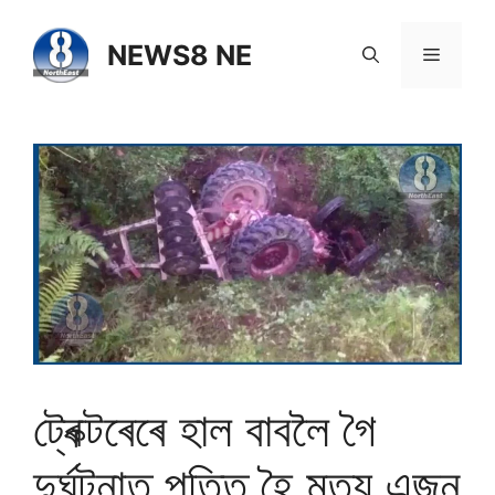
NEWS8 NE
ট্ৰেক্টৰেৰে হাল বাবলৈ গৈ
দুৰ্ঘটনাত পতিত হৈ মৃত্যু এজন