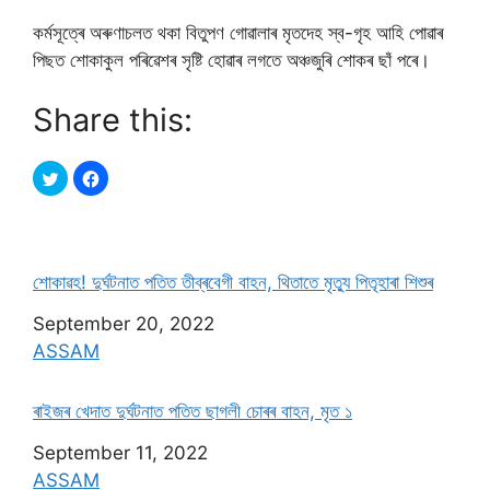
কৰ্মসূত্ৰে অৰুণাচলত থকা বিতুপণ গোৱালাৰ মৃতদেহ স্ব-গৃহ আহি পোৱাৰ
পিছত শোকাকুল পৰিৱেশৰ সৃষ্টি হোৱাৰ লগতে অঞ্চজুৰি শোকৰ ছাঁ পৰে।
Share this:
শােকাৱহ! দুৰ্ঘটনাত পতিত তীব্ৰবেগী বাহন, থিতাতে মৃত্যু পিতৃহাৰা শিশুৰ
Date
September 20, 2022
In relation to
ASSAM
ৰাইজৰ খেদাত দুৰ্ঘটনাত পতিত ছাগলী চােৰৰ বাহন, মৃত ১
Date
September 11, 2022
In relation to
ASSAM