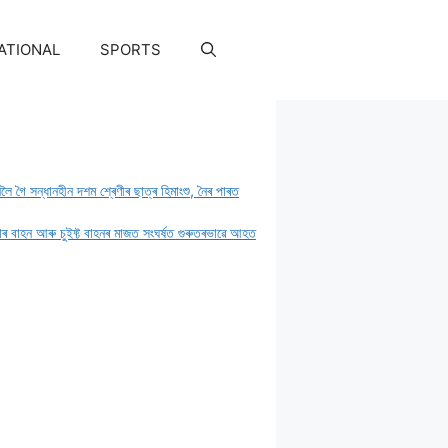
ATIONAL
SPORTS
দিনলৈ গৈ সন্ধানহীন দশম শ্ৰেণীৰ ছাত্ৰ হিমাংশু, নৈৰ পাৰত
নাৰ বাহন আৰু চুইফ্ট বাহনৰ মাজত সংঘৰ্ষত গুৰুতৰভাৱে আহত