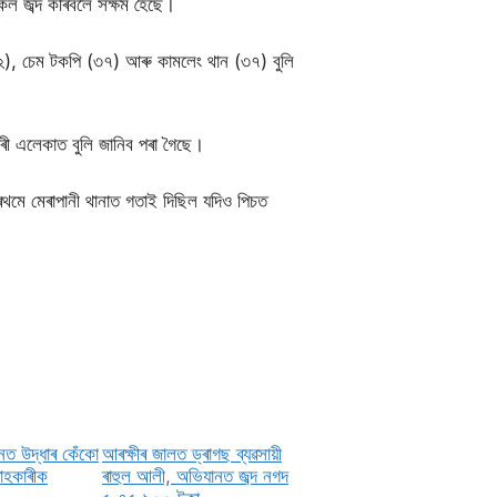
েল জব্দ কৰিবলৈ সক্ষম হৈছে।
), চেম টকপি (৩৭) আৰু কামলেং থান (৩৭) বুলি
ডাৰী এলেকাত বুলি জানিব পৰা গৈছে।
মে মেৰাপানী থানাত গতাই দিছিল যদিও পিচত
নত উদ্ধাৰ কেঁকো
আৰক্ষীৰ জালত ড্ৰাগছ ব্যৱসায়ী
ৰাহকাৰীক
ৰাহুল আলী, অভিযানত জব্দ নগদ