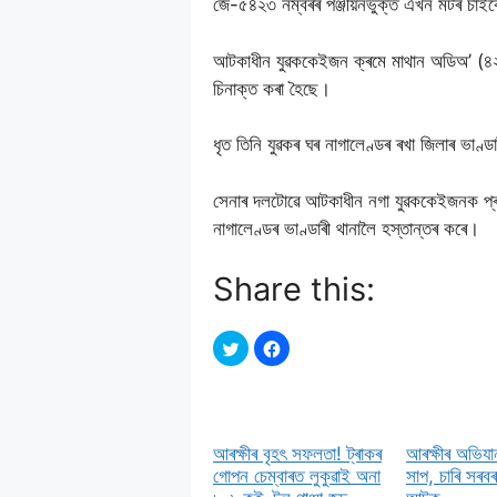
জে-৫৪২৩ নম্বৰৰ পঞ্জীয়নভুক্ত এখন মটৰ চাইক
আটকাধীন যুৱককেইজন ক্ৰমে মাথান অডিঅ’ (৪২
চিনাক্ত কৰা হৈছে।
ধৃত তিনি যুৱকৰ ঘৰ নাগালেণ্ডৰ ৰখা জিলাৰ ভাণ্
সেনাৰ দলটোৱে আটকাধীন নগা যুৱককেইজনক প্ৰথ
নাগালেণ্ডৰ ভাণ্ডাৰী থানালৈ হস্তান্তৰ কৰে।
Share this:
আৰক্ষীৰ বৃহৎ সফলতা! ট্ৰাকৰ
আৰক্ষীৰ অভিযা
গোপন চেম্বাৰত লুকুৱাই অনা
সাপ, চাৰি সৰব