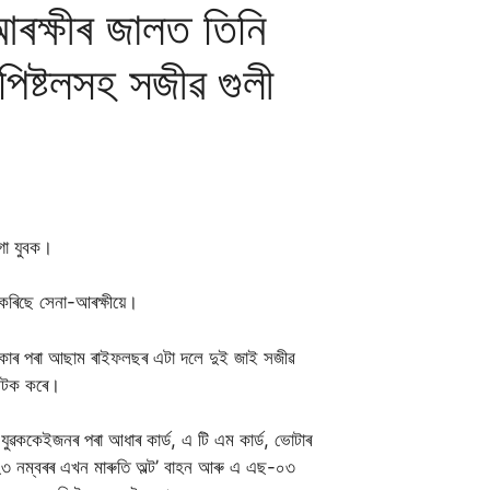
-আৰক্ষীৰ জালত তিনি
ষ্টলসহ সজীৱ গুলী
গা যুবক।
 কৰিছে সেনা-আৰক্ষীয়ে।
েকাৰ পৰা আছাম ৰাইফলছৰ এটা দলে দুই জাই সজীৱ
 আটক কৰে।
 যুৱককেইজনৰ পৰা আধাৰ কাৰ্ড, এ টি এম কার্ড, ভোটাৰ
২৩ নম্বৰৰ এখন মাৰুতি অল্ট’ বাহন আৰু এ এছ-০৩