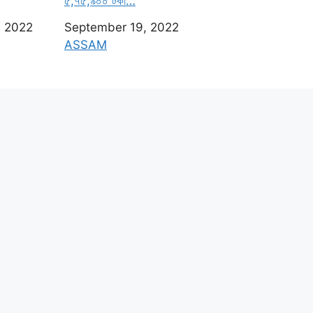
৫,৭৫,৯০০ টকা…
, 2022
Date
September 19, 2022
n to
In relation to
ASSAM