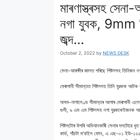
মাৰণাস্ত্ৰসহ সেনা
নগা যুবক, 9mm পি
জব্দ…
October 2, 2022
by
NEWS DESK
সেনা-আৰক্ষীৰ জালত পৰিছে পিষ্টলসহ তিনিজন ন
মেৰাপানী সীমান্তত পিষ্টলসহ তিনি যুৱকক আটক
অসম-নাগালেণ্ড সীমান্তৰ আপাৰ মেৰাপানী এল
গুলী, ৯ এম এম পিষ্টলসহ নগা যুৱককেইজনক
পিষ্টলটোৰ উপৰি অভিযানকাৰী সেনাৰ দলটোৱে ধৃত
কার্ড, পাঁচটা ম’বাইল ফোন, এ এছ-০১ ইউ-১২