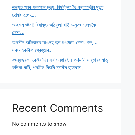
ৰাজ্যত পুনৰ গজৰাজৰ মৃত্যু, বিষক্ৰিয়া হৈ বন্যহস্তীৰ মৃত্যু
হোৱাৰ সন্দেহ…
ভয়ংকৰ ঘটনা! বিষাক্ত কাঠফুলা খাই অসুস্থ ৭জনকৈ
লোক…
আৰক্ষীৰ অভিযানত নাওসহ জব্দ ৪৭টাকৈ চোৰাং গৰু, ৩
সৰবৰাহকাৰীক গ্ৰেপ্তাৰ…
ৰহস্যজনক! কেইবাদিন ধৰি সন্ধানহীন কণমানি সন্তানৰ মাতৃ
কলিনা মাৰ্দি, পত্নীক বিচাৰি স্বামীৰ হাহাকাৰ…
Recent Comments
No comments to show.