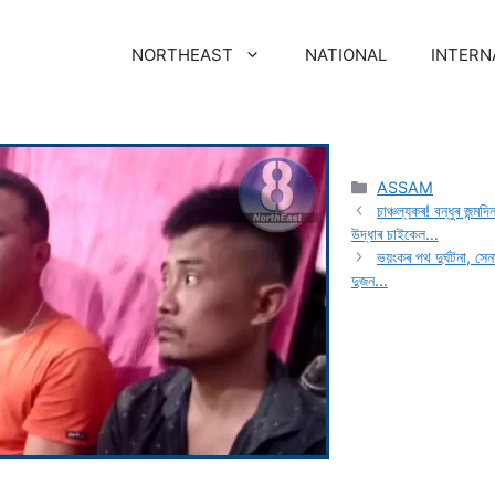
NORTHEAST
NATIONAL
INTERN
ASSAM
চাঞ্চল্যকৰ! বন্ধুৰ জন্ম
উদ্ধাৰ চাইকেল…
ভয়ংকৰ পথ দুৰ্ঘটনা, সে
দুজন…