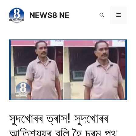
NEWS8 NE
সুদখোৰৰ ত্ৰাস! সুদখোৰৰ
আতিশয্যৰ বলি হৈ চৰম পথ