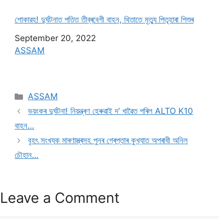
শােকাৱহ! দুৰ্ঘটনাত পতিত তীব্ৰবেগী বাহন, থিতাতে মৃত্যু পিতৃহাৰা শিশুৰ
Date
September 20, 2022
In relation to
ASSAM
ASSAM
ভয়ংকৰ দুৰ্ঘটনা! নিয়ন্ত্ৰণ হেৰুৱাই দ’ খাৱৈত পৰিল ALTO K10
বাহন…
বৃহৎ সংখ্যক মাৰণাস্ত্ৰসহ পুনৰ গ্ৰেপ্তাৰ কুখ্যাত অপৰাধী অনিল
চৌহান…
Leave a Comment