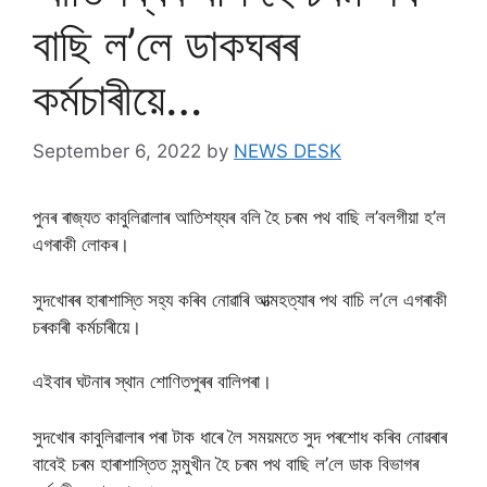
বাছি ল’লে ডাকঘৰৰ
কৰ্মচাৰীয়ে…
September 6, 2022
by
NEWS DESK
পুনৰ ৰাজ্যত কাবুলিৱালাৰ আতিশয্যৰ বলি হৈ চৰম পথ বাছি ল’বলগীয়া হ’ল
এগৰাকী লোকৰ।
সুদখোৰৰ হাৰাশাস্তি সহ্য কৰিব নোৱাৰি আত্মহত্যাৰ পথ বাচি ল’লে এগৰাকী
চৰকাৰী কৰ্মচাৰীয়ে।
এইবাৰ ঘটনাৰ স্থান শোণিতপুৰৰ বালিপৰা।
সুদখোৰ কাবুলিৱালাৰ পৰা টাক ধাৰে লৈ সময়মতে সুদ পৰশােধ কৰিব নােৱৰাৰ
বাবেই চৰম হাৰাশাস্তিত সন্মুখীন হৈ চৰম পথ বাছি ল’লে ডাক বিভাগৰ